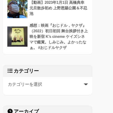
【動画】2023年1月1日 高橋典幸
元旦散歩初め 上野恩賜公園＆不忍
池
感想：映画『おじドル，ヤクザ』
（2022）初日初回 舞台挨拶付き上
映を新宿 K’s cineme ケイズシネ
マで鑑賞。しみじみ。よかったな
ぁ。 #おじドルヤクザ
カテゴリー
アーカイブ