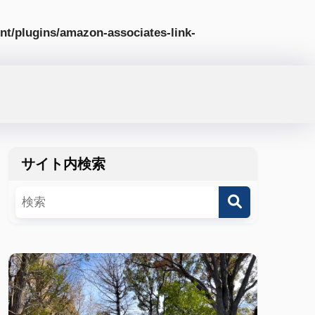
nt/plugins/amazon-associates-link-
サイト内検索