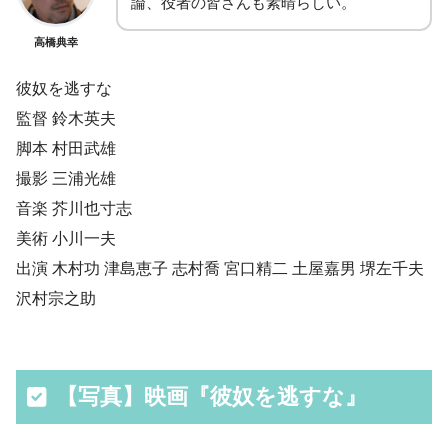
論、役者の皆さんも素晴らしい。
高橋典幸
彼奴を逃すな
監督 鈴木英夫
脚本 村田武雄
撮影 三浦光雄
音楽 芥川也寸志
美術 小川一夫
出演 木村功 津島恵子 志村喬 宮口精二 土屋嘉男 堺左千夫
沢村宗之助
【写真】映画『彼奴を逃すな』