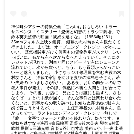
神保町シアターの特集企画「こわいはおもしろい ホラー！
サスペンス！ミステリー！恐怖と幻想のトラウマ劇場」で
鈴木英夫監督の映画「彼奴を逃すな」（1956/昭和31）
35mmフィルム上映を鑑賞。 銀幕の志村喬さんを観たくて
行きました。 まずは、オープニング・クレジットがかっこ
いい。 蒸気機関車がひく何両もの貨物列車がスクリーンい
っぱいに、右から左へ次から次へと走っていく。そこにク
レジットが現れて、列車と同じスピードで左にシューンと
流れていく。次から次へと。もう、もう冒頭からかっこい
いーと魅入りました。 小さなラジオ修理屋を営む夫役の木
村功さんと、洋裁で家計を助ける妻役の津島恵子さん。若
い夫婦のつつましさが良い。 ある夜、お店の向かいの店で
殺人事件が発生。 その際、偶然に不審な人間と目が合って
しまう。 その後、お店に「見たことは誰にも話すな。さも
なくば…」との手紙が届く。 そんな事件とは関わり合いた
くないと、刑事からの取り調べにも知らぬ存ぜぬの嘘を夫
婦で貫こうとするが、、、。 主任刑事役の志村喬さん、良
かったです。 ラストのエンディング・クレジット無しで
「終」一文字でジャーンと終わる終わり方、好きです。 #
彼奴を逃すな #映画 #白黒映画 監督 #鈴木英夫 脚本 #村田
武雄 撮影 #三浦光雄 音楽 #芥川也寸志 美術 #小川一夫 出演
#木村功 #津島恵子 #志村喬 #沢村宗之助 #土屋嘉男 #堺左