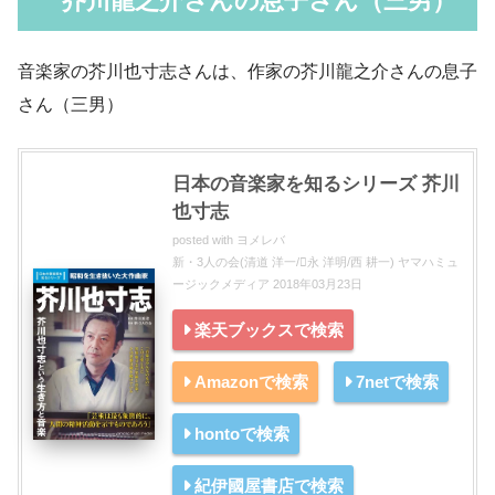
芥川龍之介さんの息子さん（三男）
音楽家の芥川也寸志さんは、作家の芥川龍之介さんの息子
さん（三男）
日本の音楽家を知るシリーズ 芥川
也寸志
posted with
ヨメレバ
新・3人の会(清道 洋一/永 洋明/西 耕一) ヤマハミュ
ージックメディア 2018年03月23日
楽天ブックスで検索
Amazonで検索
7netで検索
hontoで検索
紀伊國屋書店で検索