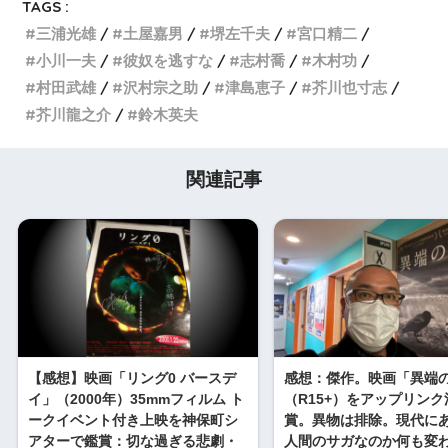
TAGS :
三浦光雄
土屋嘉男
堺左千夫
宮口精二
小川一夫
彼奴を逃すな
志村喬
木村功
村田武雄
沢村宗之助
津島恵子
芥川也寸志
芥川龍之介
鈴木英夫
関連記事
【感想】映画「リング0 バースデ
感想：傑作。映画「異端
イ」（2000年）35mmフィルム ト
（R15+）をアップリン
ークイベント付き上映を神保町シ
賞。異物は排除。現代に
アターで鑑賞：切な過ぎる悲劇・
人間のサガなのか何も変