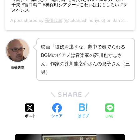
千夫 #宮口精二 #神保町シアター #こわいはおもしろい #サ
スペンス
A post shared by
高橋典幸
(@takahashinoriyuki) on
Jan 29, 2019 at 7:31am PST
映画「彼奴を逃すな」劇中で奏でられる
BGMのピアノは音楽家の芥川也寸志さ
ん。作家の芥川龍之介さんの息子さん（三
高橋典幸
男）
SHARE
ポスト
シェア
はてブ
LINE