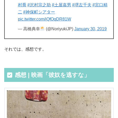
村喬
#沢村宗之助
#土屋嘉男
#堺左千夫
#宮口精
二
#神保町シアター
pic.twitter.com/iQfOqDR81W
— 高橋典幸
(@NoriyukiJP)
January 30, 2019
それでは、感想です。
感想 | 映画「彼奴を逃すな」