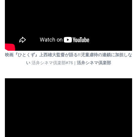
映画『ひとくず』上西雄大監督が語る!!児童虐待の連鎖に加担しな
い
活弁シネマ倶楽部#76 |
活弁シネマ倶楽部