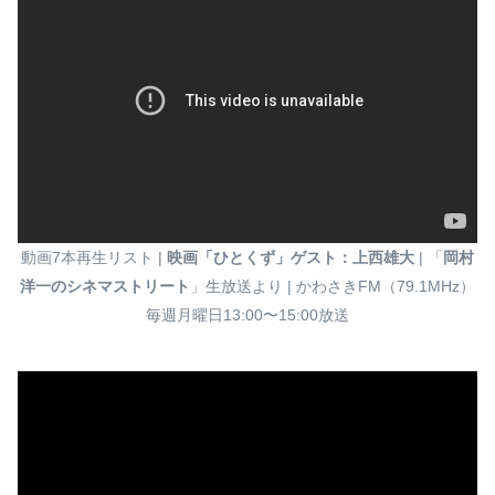
動画7本再生リスト |
映画「ひとくず」ゲスト：上西雄大
| 「
岡村
洋一のシネマストリート
」生放送より | かわさきFM（79.1MHz）
毎週月曜日13:00〜15:00放送