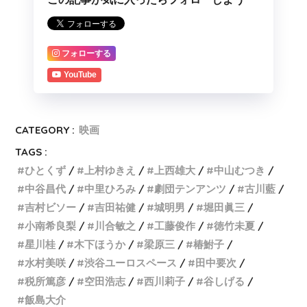
フォローする
YouTube
CATEGORY :
映画
TAGS :
ひとくず
上村ゆきえ
上西雄大
中山むつき
中谷昌代
中里ひろみ
劇団テンアンツ
古川藍
吉村ビソー
吉田祐健
城明男
堀田眞三
小南希良梨
川合敏之
工藤俊作
徳竹未夏
星川桂
木下ほうか
梁原三
椿鮒子
水村美咲
渋谷ユーロスペース
田中要次
税所篤彦
空田浩志
西川莉子
谷しげる
飯島大介