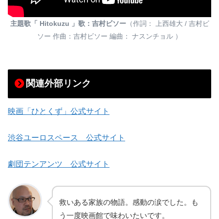
主題歌「 Hitokuzu 」歌：吉村ビソー
（作詞： 上西雄大 / 吉村ビ
ソー 作曲：吉村ビソー 編曲： ナスンチョル ）
関連外部リンク
映画「ひとくず」公式サイト
渋谷ユーロスペース 公式サイト
劇団テンアンツ 公式サイト
救いある家族の物語。感動の涙でした。も
う一度映画館で味わいたいです。