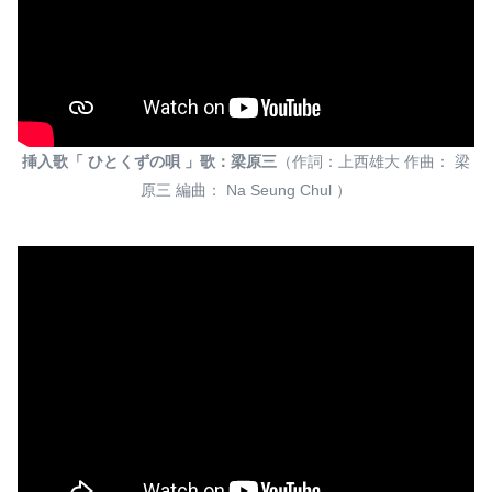
挿入歌「 ひとくずの唄 」歌：梁原三
（作詞：上西雄大 作曲： 梁
原三 編曲： Na Seung Chul ）