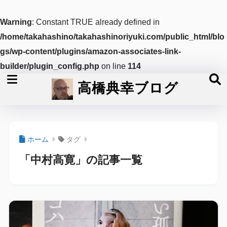
Warning
: Constant TRUE already defined in
/home/takahashino/takahashinoriyuki.com/public_html/blo
gs/wp-content/plugins/amazon-associates-link-
builder/plugin_config.php
on line
114
高橋典幸ブログ
ホーム
タグ
「中村高寛」の記事一覧