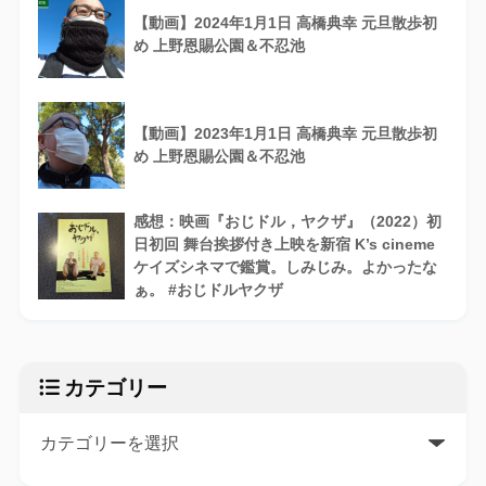
【動画】2024年1月1日 高橋典幸 元旦散歩初
め 上野恩賜公園＆不忍池
【動画】2023年1月1日 高橋典幸 元旦散歩初
め 上野恩賜公園＆不忍池
感想：映画『おじドル，ヤクザ』（2022）初
日初回 舞台挨拶付き上映を新宿 K’s cineme
ケイズシネマで鑑賞。しみじみ。よかったな
ぁ。 #おじドルヤクザ
カテゴリー