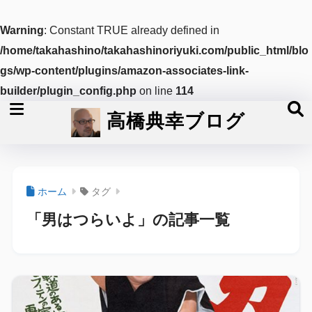
Warning
: Constant TRUE already defined in
/home/takahashino/takahashinoriyuki.com/public_html/blo
gs/wp-content/plugins/amazon-associates-link-
builder/plugin_config.php
on line
114
高橋典幸ブログ
ホーム
タグ
「男はつらいよ」の記事一覧