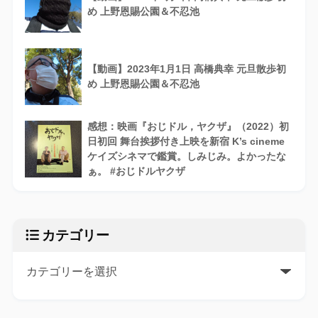
め 上野恩賜公園＆不忍池
【動画】2023年1月1日 高橋典幸 元旦散歩初
め 上野恩賜公園＆不忍池
感想：映画『おじドル，ヤクザ』（2022）初
日初回 舞台挨拶付き上映を新宿 K’s cineme
ケイズシネマで鑑賞。しみじみ。よかったな
ぁ。 #おじドルヤクザ
カテゴリー