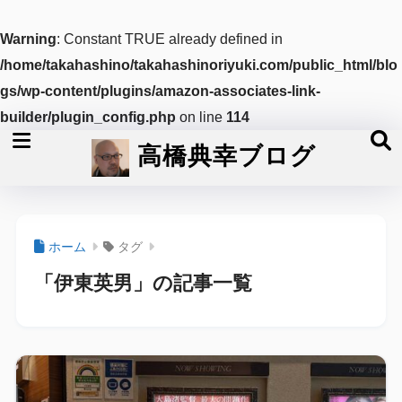
Warning
: Constant TRUE already defined in
/home/takahashino/takahashinoriyuki.com/public_html/blo
gs/wp-content/plugins/amazon-associates-link-
builder/plugin_config.php
on line
114
高橋典幸ブログ
ホーム
タグ
「伊東英男」の記事一覧