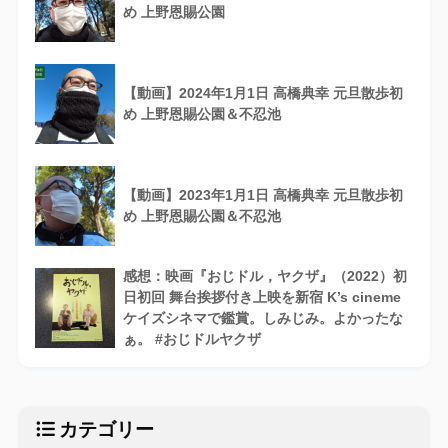
め 上野恩賜公園
【動画】2024年1月1日 高橋典幸 元旦散歩初
め 上野恩賜公園＆不忍池
【動画】2023年1月1日 高橋典幸 元旦散歩初
め 上野恩賜公園＆不忍池
感想：映画『おじドル，ヤクザ』（2022）初
日初回 舞台挨拶付き上映を新宿 K’s cineme
ケイズシネマで鑑賞。しみじみ。よかったな
ぁ。 #おじドルヤクザ
カテゴリー