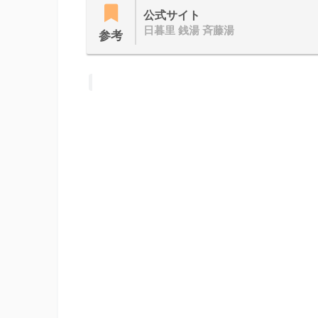
公式サイト
日暮里 銭湯 斉藤湯
参考