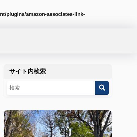
nt/plugins/amazon-associates-link-
サイト内検索