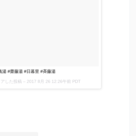
 #齋藤湯 #日暮里 #斉藤湯
がシェアした投稿 –
2017 8月 26 12:26午前 PDT