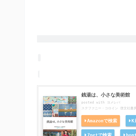
銭湯は、小さな美術館
posted with
ヨメレバ
ステファニー・コロイン 啓文社書房 2
Amazonで検索
K
7netで検索
ho