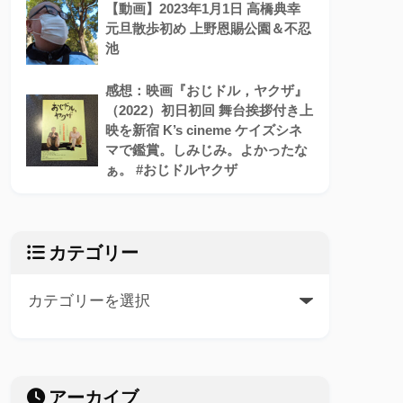
【動画】2023年1月1日 高橋典幸
元旦散歩初め 上野恩賜公園＆不忍
池
感想：映画『おじドル，ヤクザ』
（2022）初日初回 舞台挨拶付き上
映を新宿 K’s cineme ケイズシネ
マで鑑賞。しみじみ。よかったな
ぁ。 #おじドルヤクザ
カテゴリー
アーカイブ