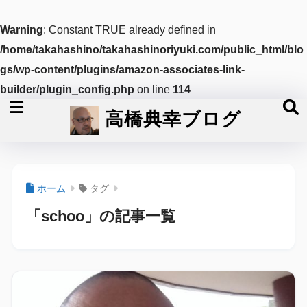
Warning
: Constant TRUE already defined in
/home/takahashino/takahashinoriyuki.com/public_html/blo
gs/wp-content/plugins/amazon-associates-link-
builder/plugin_config.php
on line
114
高橋典幸ブログ
ホーム
タグ
「schoo」の記事一覧