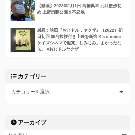
【動画】2023年1月1日 高橋典幸 元旦散歩初
め 上野恩賜公園＆不忍池
感想：映画『おじドル，ヤクザ』（2022）初
日初回 舞台挨拶付き上映を新宿 K’s cineme
ケイズシネマで鑑賞。しみじみ。よかったな
ぁ。 #おじドルヤクザ
カテゴリー
アーカイブ