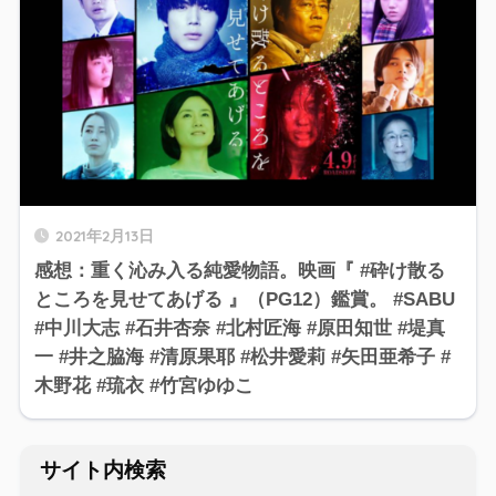
2021年2月13日
感想：重く沁み入る純愛物語。映画『 #砕け散る
ところを見せてあげる 』（PG12）鑑賞。 #SABU
#中川大志 #石井杏奈 #北村匠海 #原田知世 #堤真
一 #井之脇海 #清原果耶 #松井愛莉 #矢田亜希子 #
木野花 #琉衣 #竹宮ゆゆこ
サイト内検索