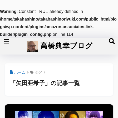
Warning
: Constant TRUE already defined in
/home/takahashino/takahashinoriyuki.com/public_html/blo
gs/wp-content/plugins/amazon-associates-link-
builder/plugin_config.php
on line
114
高橋典幸ブログ
ホーム
タグ
「矢田亜希子」の記事一覧