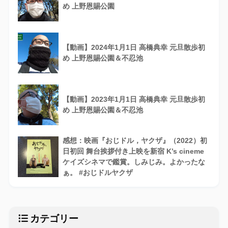
め 上野恩賜公園
【動画】2024年1月1日 高橋典幸 元旦散歩初
め 上野恩賜公園＆不忍池
【動画】2023年1月1日 高橋典幸 元旦散歩初
め 上野恩賜公園＆不忍池
感想：映画『おじドル，ヤクザ』（2022）初
日初回 舞台挨拶付き上映を新宿 K’s cineme
ケイズシネマで鑑賞。しみじみ。よかったな
ぁ。 #おじドルヤクザ
カテゴリー