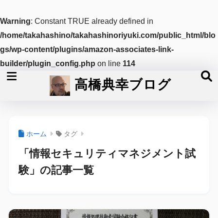
Warning
: Constant TRUE already defined in
/home/takahashino/takahashinoriyuki.com/public_html/blo
gs/wp-content/plugins/amazon-associates-link-
builder/plugin_config.php
on line
114
高橋典幸ブログ
ホーム
タグ
「情報セキュリティマネジメント試
験」の記事一覧